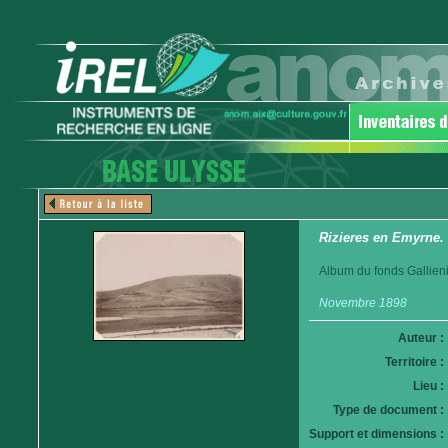
Rizieres en Emyrne.
Album du fonds Gallieni
Novembre 1898
Auteur :
Territoire :
Lieu :
Type de document :
Support et dimensions :