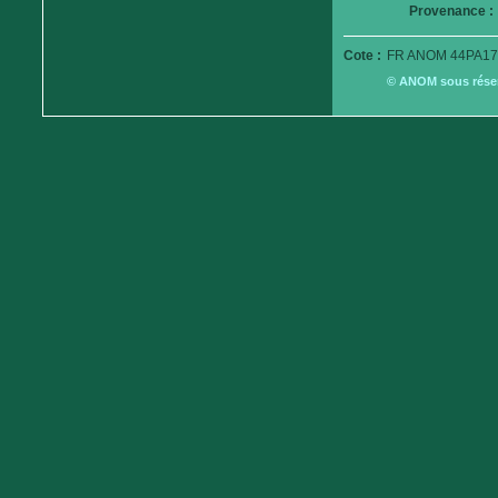
Provenance :
Cote :
FR ANOM 44PA17
© ANOM sous réserv