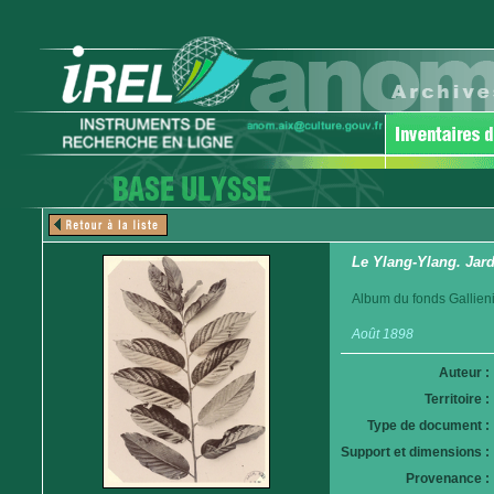
Le Ylang-Ylang. Jar
Album du fonds Gallieni
Août 1898
Auteur :
Territoire :
Type de document :
Support et dimensions :
Provenance :