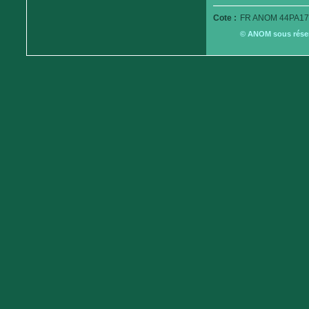
Cote :
FR ANOM 44PA179
© ANOM sous réserv