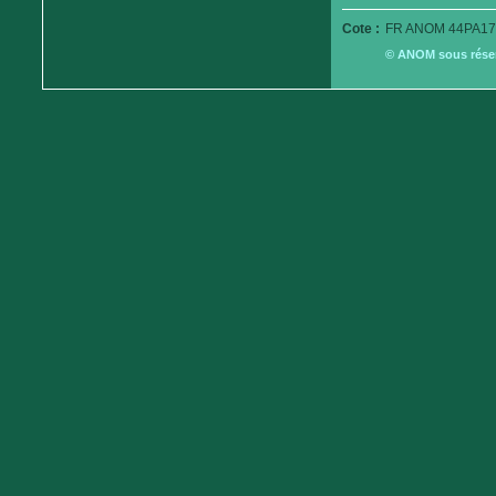
Cote :
FR ANOM 44PA179
© ANOM sous réserv