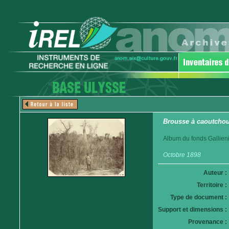
Brousse à caoutchou
Album du fonds Gallieni
Octobre 1898
Auteur :
Territoire :
Type de document :
Support et dimensions :
Provenance :