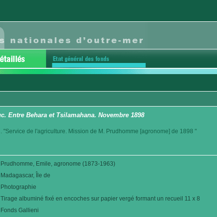
c. Entre Behara et Tsilamahana. Novembre 1898
. "Service de l'agriculture. Mission de M. Prudhomme [agronome] de 1898 "
Prudhomme, Emile, agronome (1873-1963)
Madagascar, Île de
Photographie
Tirage albuminé fixé en encoches sur papier vergé formant un recueil 11 x 8
Fonds Gallieni