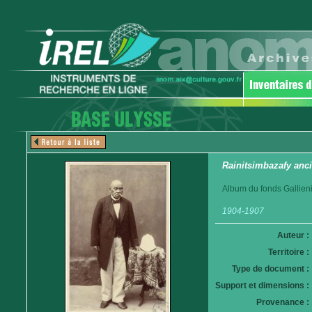
Rainitsimbazafy anci
Album du fonds Gallieni
1904-1907
Auteur :
Territoire :
Type de document :
Support et dimensions :
Provenance :