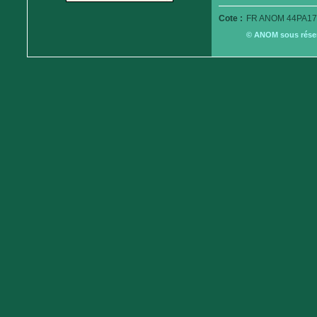
Cote :
FR ANOM 44PA17
© ANOM sous réserv