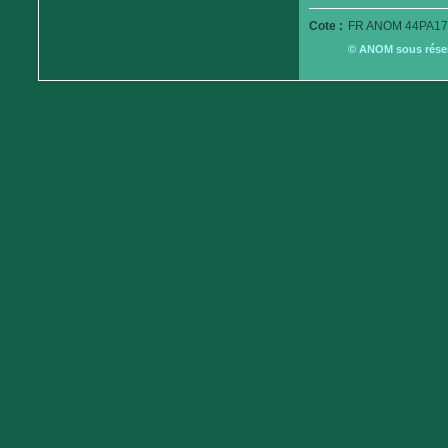
Cote :
FR ANOM 44PA17
© ANOM sous réserv