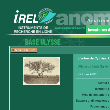
L'arbre de Cythère. 
Album du fonds Gallieni
Octobre 1898
Auteur :
Territoire :
Type de document :
Support et dimensions :
Provenance :