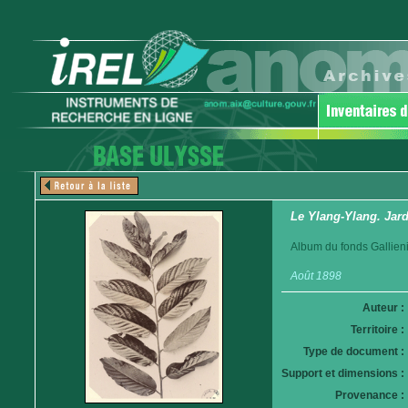
Le Ylang-Ylang. Jar
Album du fonds Gallieni
Août 1898
Auteur :
Territoire :
Type de document :
Support et dimensions :
Provenance :