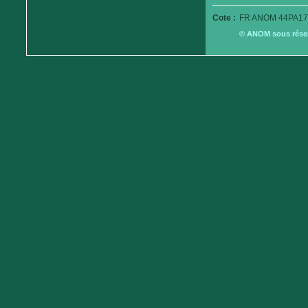
Cote :
FR ANOM 44PA179
© ANOM sous réserv