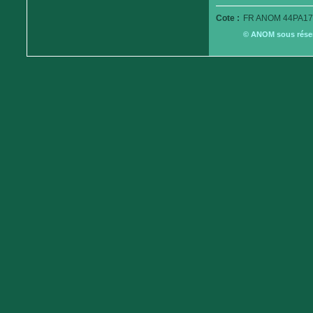
Cote :
FR ANOM 44PA179
© ANOM sous réserv