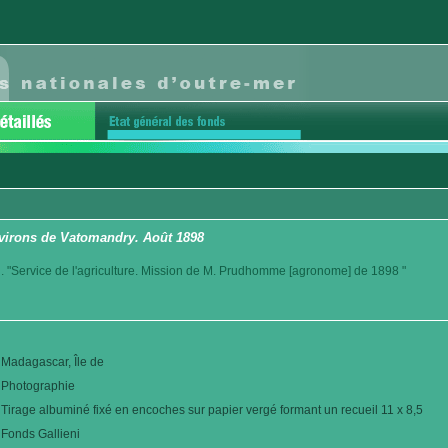
virons de Vatomandry. Août 1898
. "Service de l'agriculture. Mission de M. Prudhomme [agronome] de 1898 "
Madagascar, Île de
Photographie
Tirage albuminé fixé en encoches sur papier vergé formant un recueil 11 x 8,5
Fonds Gallieni