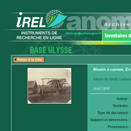
Moulin à cannes. En
Album du fonds Gallieni
Août 1898
Auteur :
Territoire :
Type de document :
Support et dimensions :
Provenance :