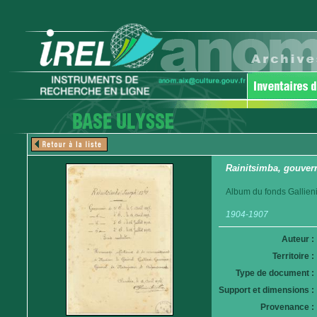
Rainitsimba, gouver
Album du fonds Gallieni
1904-1907
Auteur :
Territoire :
Type de document :
Support et dimensions :
Provenance :