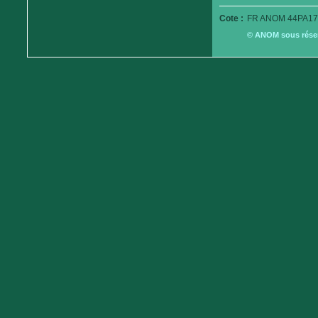
Cote :
FR ANOM 44PA17
© ANOM sous réserv