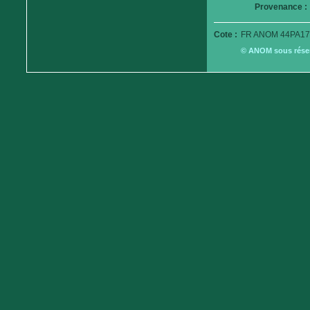
Provenance :
Cote :
FR ANOM 44PA17
© ANOM sous réserv