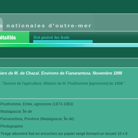
éiers de M. de Chazal. Environs de Fianarantsoa. Novembre 1898
. "Service de l'agriculture. Mission de M. Prudhomme [agronome] de 1898 ".
Prudhomme, Emile, agronome (1873-1963)
Madagascar, Île de
Fianarantsoa, Province (Madagascar, Île de)
Photographie
Tirage albuminé fixé en encoches sur papier vergé formant un recueil 10 x 8