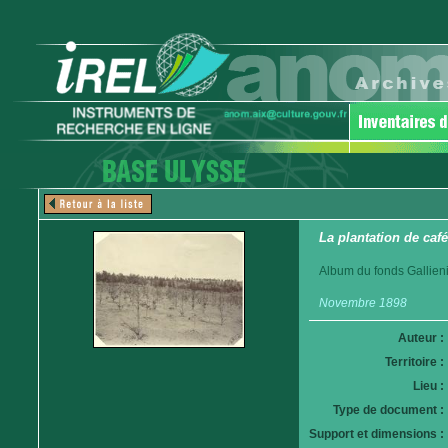
La plantation de caf
Album du fonds Gallieni
Novembre 1898
Auteur :
Territoire :
Lieu :
Type de document :
Support et dimensions :