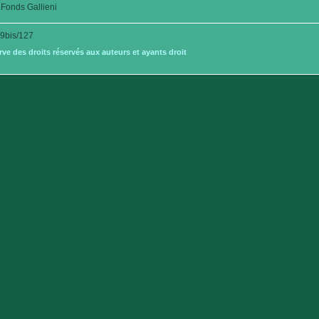
Fonds Gallieni
9bis/127
e des droits réservés aux auteurs et ayants droit