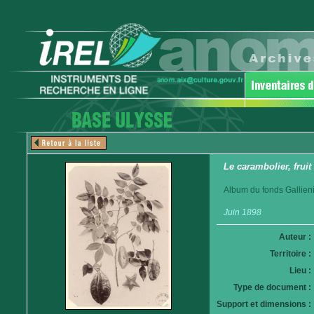
Le carambolier, frui
Album du fonds Gallieni
Juin 1898
Auteur :
Territoire :
Lieu :
Type de document :
Support et dimensions :