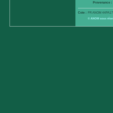
Provenance :
Cote :
FR ANOM 44PA179
© ANOM sous réserv