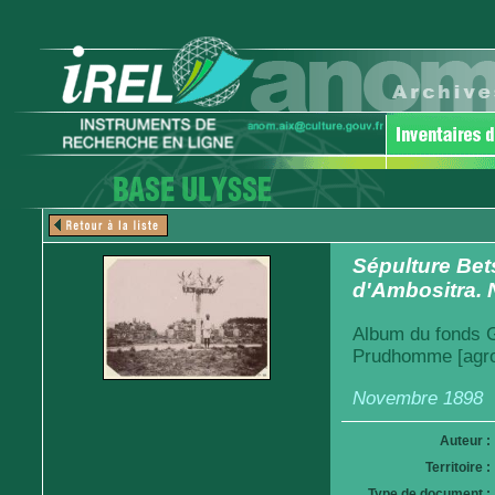
Sépulture Bet
d'Ambositra.
Album du fonds Ga
Prudhomme [agro
Novembre 1898
Auteur :
Territoire :
Type de document :