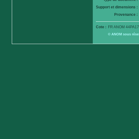
Support et dimensions :
Provenance :
Cote :
FR ANOM 44PA17
© ANOM sous réserv