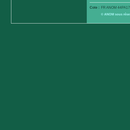
Cote :
FR ANOM 44PA179
© ANOM sous réserv