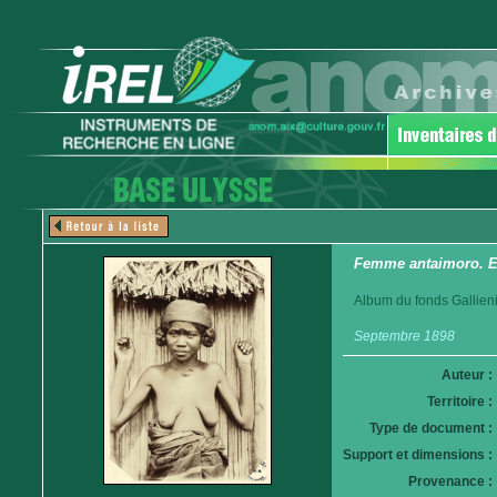
Femme antaimoro. E
Album du fonds Gallieni
Septembre 1898
Auteur :
Territoire :
Type de document :
Support et dimensions :
Provenance :