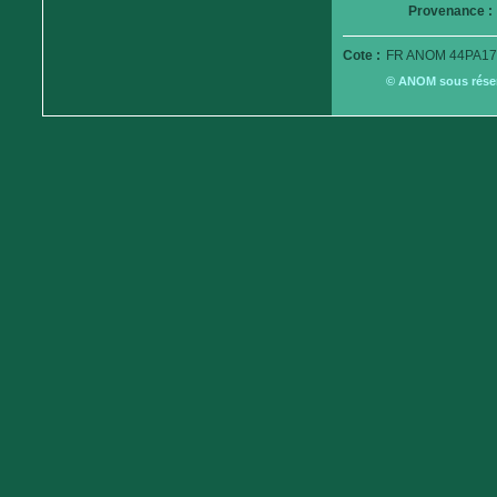
Provenance :
Cote :
FR ANOM 44PA17
© ANOM sous réserv