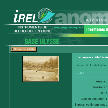
Tananarive. Match de
Album du fonds Gallieni
1903
Auteur :
Territoire :
Lieu :
Type de document :
Support et dimensions :