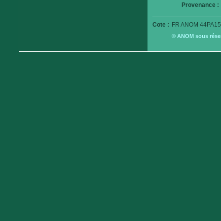
Provenance :
Cote :
FR ANOM 44PA15
© ANOM sous réserv