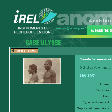
Couple betsimisarak
District de Vatomandry
1896-1905
Auteur :
Territoire :
Lieu :
Type de document :
Support et dimensions :