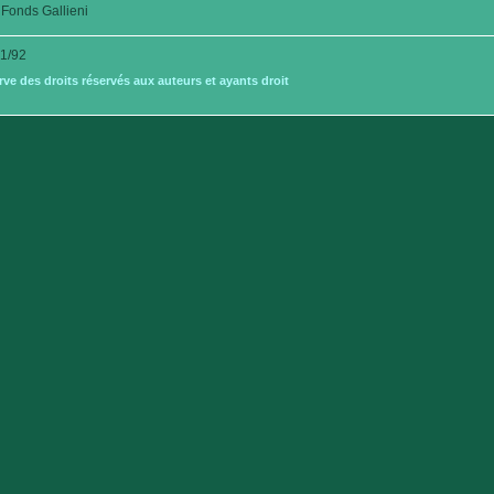
Fonds Gallieni
1/92
e des droits réservés aux auteurs et ayants droit