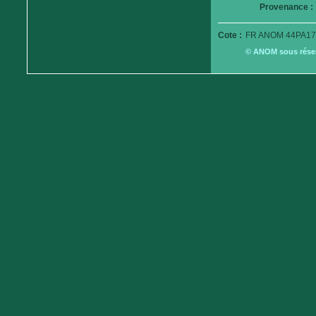
Provenance :
Cote :
FR ANOM 44PA17
© ANOM sous réserv