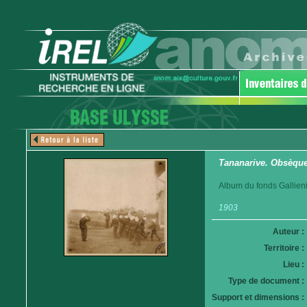
Tananarive. Obsèques
Album du fonds Gallieni
1903
Auteur :
Territoire :
Lieu :
Type de document :
Support et dimensions :