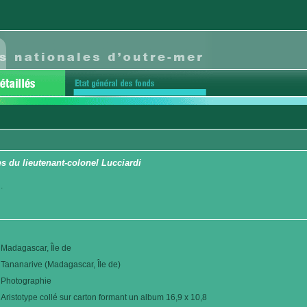
 du lieutenant-colonel Lucciardi
.
Madagascar, Île de
Tananarive (Madagascar, Île de)
Photographie
Aristotype collé sur carton formant un album 16,9 x 10,8