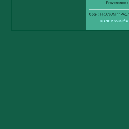
Provenance :
Cote :
FR ANOM 44PA17
© ANOM sous réserv