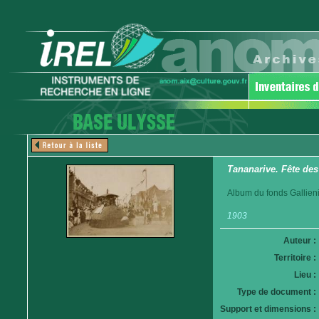
Tananarive. Fête des
Album du fonds Gallieni
1903
Auteur :
Territoire :
Lieu :
Type de document :
Support et dimensions :