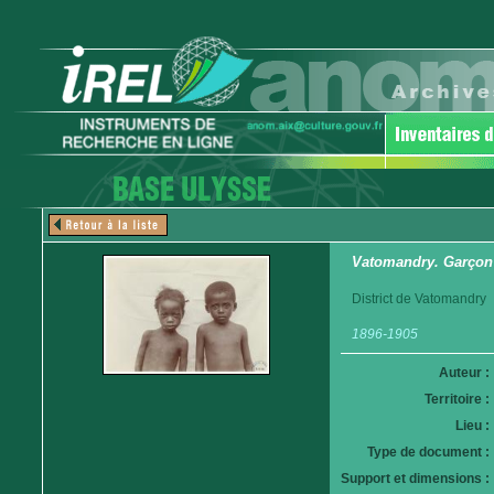
Vatomandry. Garçon e
District de Vatomandry
1896-1905
Auteur :
Territoire :
Lieu :
Type de document :
Support et dimensions :