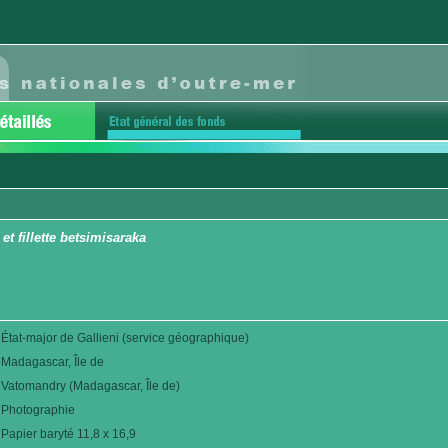
t fillette betsimisaraka
État-major de Gallieni (service géographique)
Madagascar, Île de
Vatomandry (Madagascar, Île de)
Photographie
Papier baryté 11,8 x 16,9