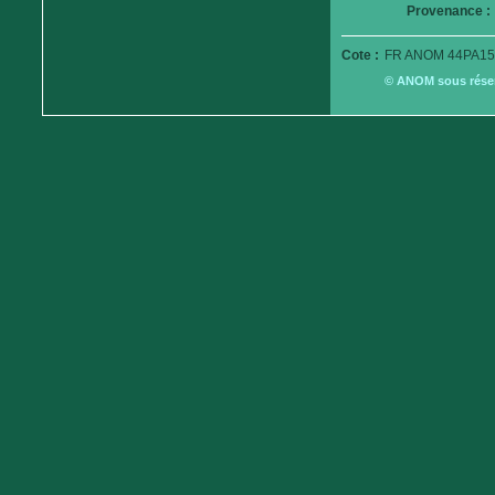
Provenance :
Cote :
FR ANOM 44PA15
© ANOM sous réserv