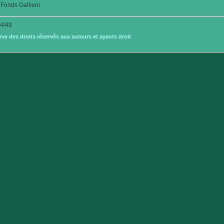
Fonds Gallieni
4/49
e des droits réservés aux auteurs et ayants droit