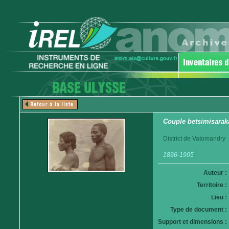
Couple betsimisarak
District de Vatomandry
1896-1905
Auteur :
Territoire :
Lieu :
Type de document :
Support et dimensions :