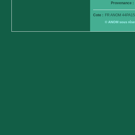
Provenance :
Cote :
FR ANOM 44PA15
© ANOM sous réserv