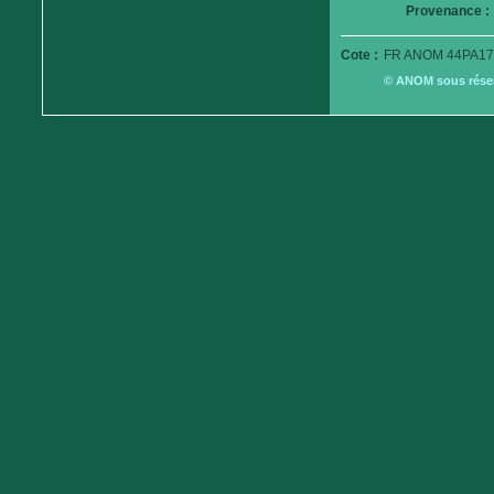
Provenance :
Cote :
FR ANOM 44PA17
© ANOM sous réserv