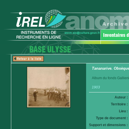
Tananarive. Obsèques
Album du fonds Gallieni
1903
Auteur :
Territoire :
Lieu :
Type de document :
Support et dimensions :