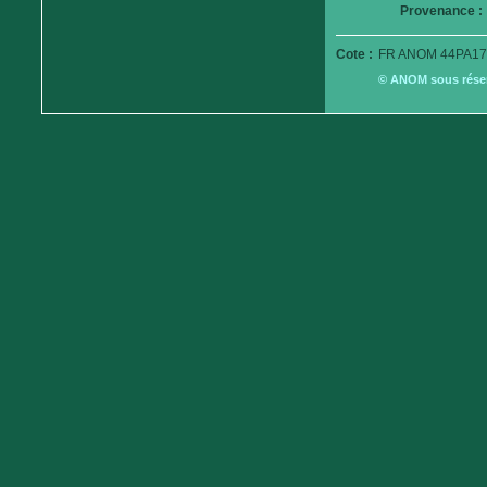
Provenance :
Cote :
FR ANOM 44PA17
© ANOM sous réserv