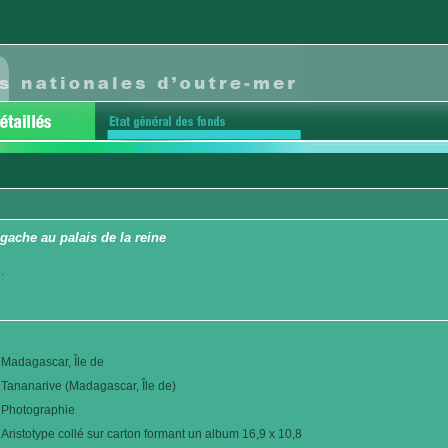
gache au palais de la reine
.
Madagascar, Île de
Tananarive (Madagascar, Île de)
Photographie
Aristotype collé sur carton formant un album 16,9 x 10,8