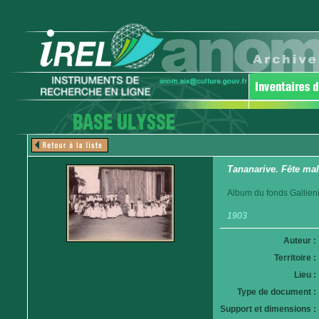
Tananarive. Fête mal
Album du fonds Gallieni
1903
Auteur :
Territoire :
Lieu :
Type de document :
Support et dimensions :