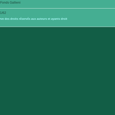
Fonds Gallieni
1/62
e des droits réservés aux auteurs et ayants droit