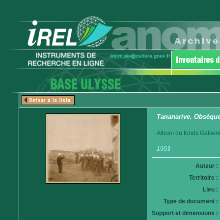
Tananarive. Obsèques
Album du fonds Gallieni
1903
Auteur :
Territoire :
Lieu :
Type de document :
Support et dimensions :