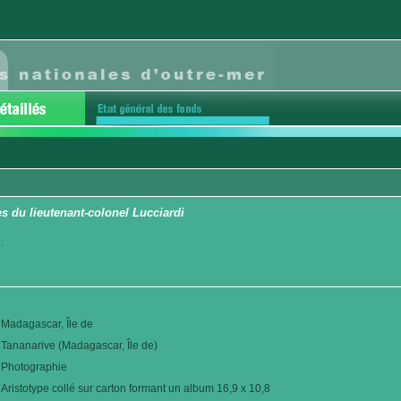
 du lieutenant-colonel Lucciardi
.
Madagascar, Île de
Tananarive (Madagascar, Île de)
Photographie
Aristotype collé sur carton formant un album 16,9 x 10,8