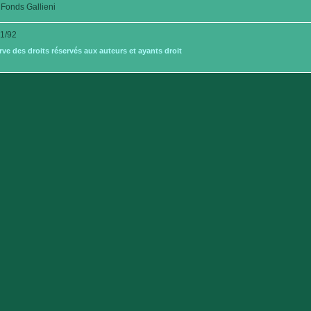
Fonds Gallieni
1/92
e des droits réservés aux auteurs et ayants droit