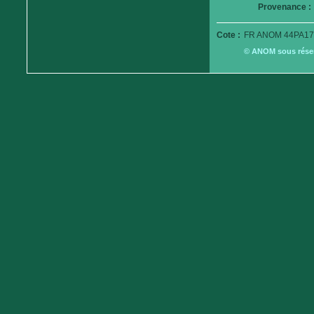
Provenance :
Cote :
FR ANOM 44PA17
© ANOM sous réserv