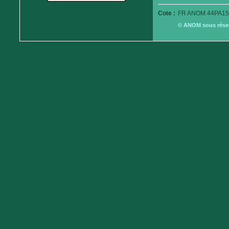
Cote :
FR ANOM 44PA15
© ANOM sous réserv