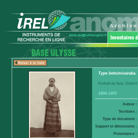
Type betsimisaraka. 
Portrait de face. Distri
1896-1905
Auteur :
Territoire :
Type de document :
Support et dimensions :
Provenance :