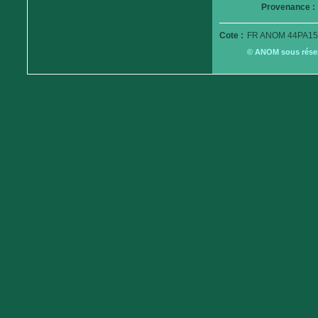
Provenance :
Cote :
FR ANOM 44PA15
© ANOM sous réserv