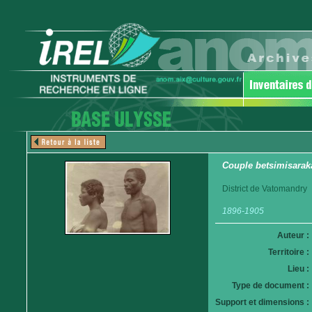
Couple betsimisarak
District de Vatomandry
1896-1905
Auteur :
Territoire :
Lieu :
Type de document :
Support et dimensions :