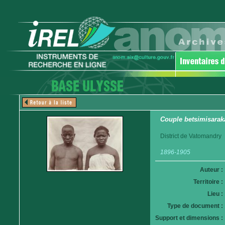
Couple betsimisarak
District de Vatomandry
1896-1905
Auteur :
Territoire :
Lieu :
Type de document :
Support et dimensions :