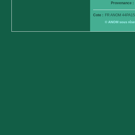
Provenance :
Cote :
FR ANOM 44PA15
© ANOM sous réserv