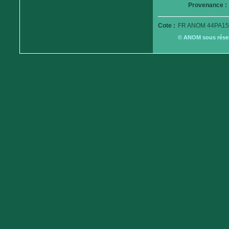
Provenance :
Cote :
FR ANOM 44PA15
© ANOM sous réserv