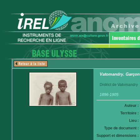
Vatomandry. Garçon e
District de Vatomandry
1896-1905
Auteur :
Territoire :
Lieu :
Type de document :
Support et dimensions :