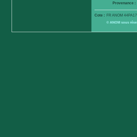
Provenance :
Cote :
FR ANOM 44PA17
© ANOM sous réserv