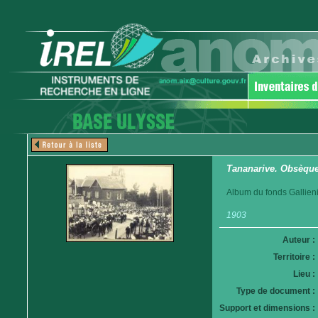
Tananarive. Obsèques
Album du fonds Gallieni
1903
Auteur :
Territoire :
Lieu :
Type de document :
Support et dimensions :