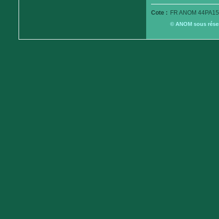
Cote :
FR ANOM 44PA15
© ANOM sous réserv