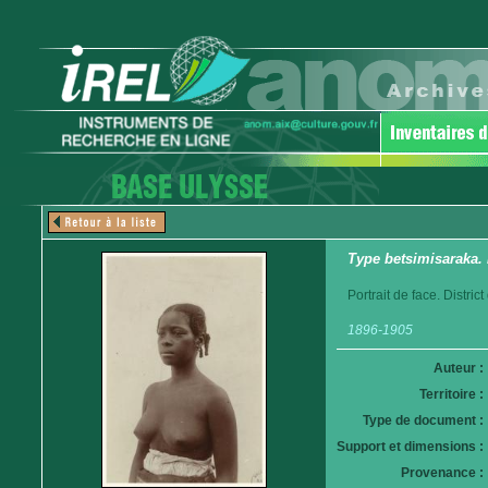
Type betsimisaraka. 
Portrait de face. Distri
1896-1905
Auteur :
Territoire :
Type de document :
Support et dimensions :
Provenance :