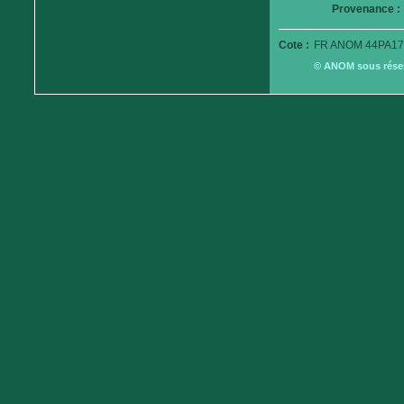
Provenance :
Cote :
FR ANOM 44PA17
© ANOM sous réserv