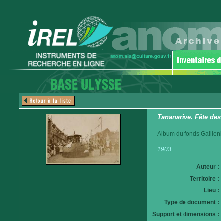
Tananarive. Fête des
Album du fonds Gallieni
1903
Auteur :
Territoire :
Lieu :
Type de document :
Support et dimensions :