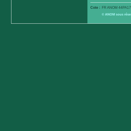
Cote :
FR ANOM 44PA17
© ANOM sous réserv