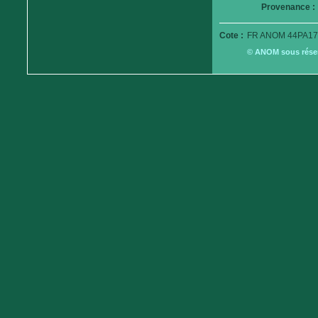
Provenance :
Cote :
FR ANOM 44PA179
© ANOM sous réserv