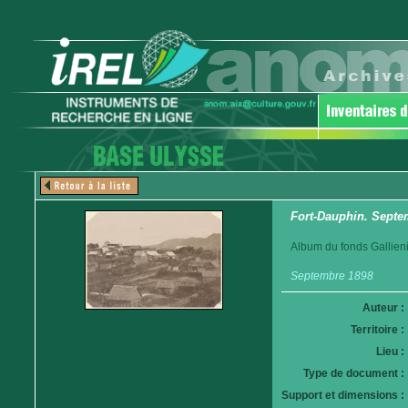
Fort-Dauphin. Septe
Album du fonds Gallieni
Septembre 1898
Auteur :
Territoire :
Lieu :
Type de document :
Support et dimensions :