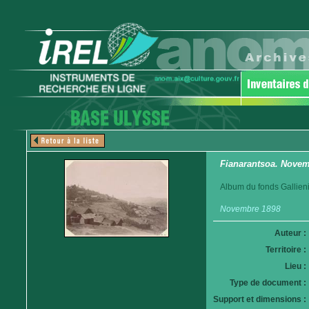
Fianarantsoa. Novem
Album du fonds Gallieni
Novembre 1898
Auteur :
Territoire :
Lieu :
Type de document :
Support et dimensions :