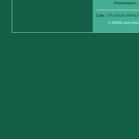
Provenance :
Cote :
FR ANOM 44PA17
© ANOM sous réserv