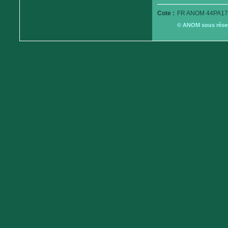
Cote :
FR ANOM 44PA17
© ANOM sous réserv