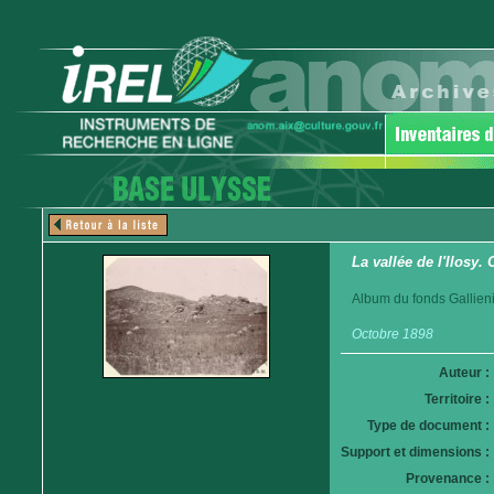
La vallée de l'Ilosy.
Album du fonds Gallieni
Octobre 1898
Auteur :
Territoire :
Type de document :
Support et dimensions :
Provenance :