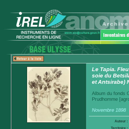
Le Tapia. Fleur
soie du Betsi
et Antsirabe)
Album du fonds Ga
Prudhomme [agro
Novembre 1898
Auteur :
Territoire :