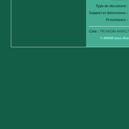
Type de document :
Support et dimensions :
Provenance :
Cote :
FR ANOM 44PA179
© ANOM sous réserv