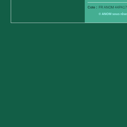
Cote :
FR ANOM 44PA179
© ANOM sous réserv