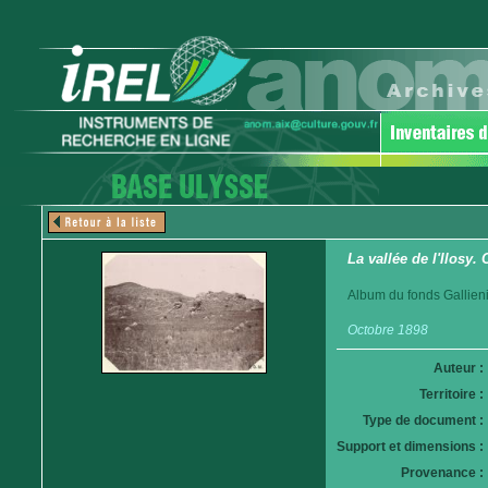
La vallée de l'Ilosy.
Album du fonds Gallieni
Octobre 1898
Auteur :
Territoire :
Type de document :
Support et dimensions :
Provenance :