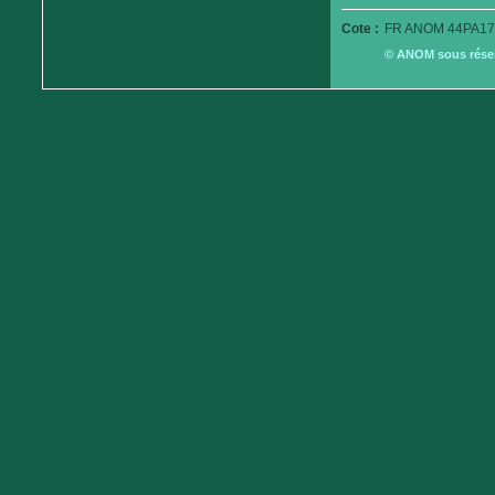
Cote :
FR ANOM 44PA17
© ANOM sous réserv