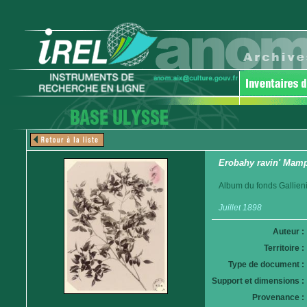
Erobahy ravin' Mamp
Album du fonds Gallieni
Juillet 1898
Auteur :
Territoire :
Type de document :
Support et dimensions :
Provenance :