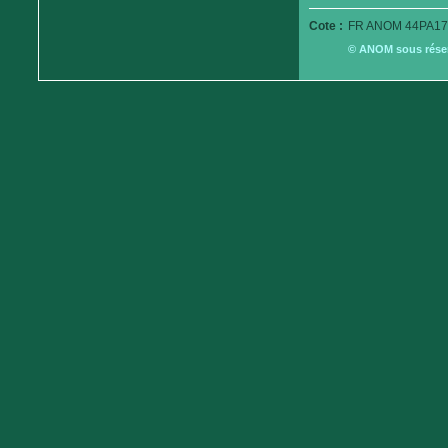
Cote :
FR ANOM 44PA179
© ANOM sous réserv