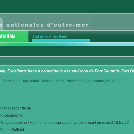
ay. Excellente liane à caoutchouc des environs de Fort Dauphin. Fort 
. "Service de l'agriculture. Mission de M. Prudhomme [agronome) de 1898 "
Madagascar, Île de
Photographie
Tirage albuminé fixé en encoches sur papier vergé formant un recueil 16,5 x 12
Fonds Gallieni