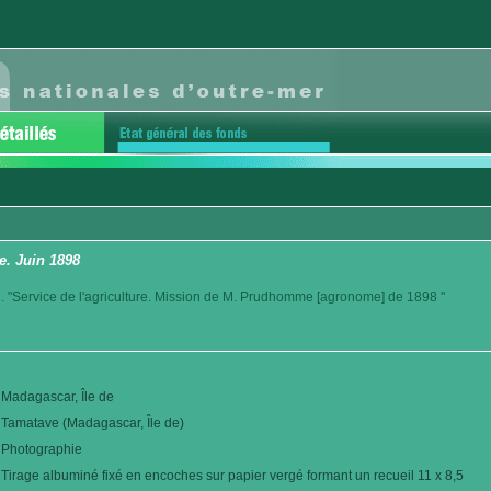
e. Juin 1898
. "Service de l'agriculture. Mission de M. Prudhomme [agronome] de 1898 "
Madagascar, Île de
Tamatave (Madagascar, Île de)
Photographie
Tirage albuminé fixé en encoches sur papier vergé formant un recueil 11 x 8,5