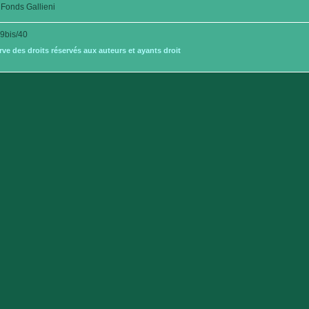
Fonds Gallieni
bis/40
e des droits réservés aux auteurs et ayants droit