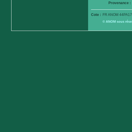
Provenance :
Cote :
FR ANOM 44PA179
© ANOM sous réserv