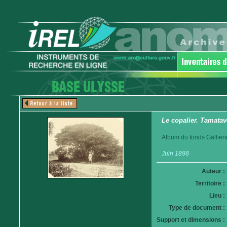
Le copalier. Tamatav
Album du fonds Gallieni
Juin 1898
Auteur :
Territoire :
Lieu :
Type de document :
Support et dimensions :