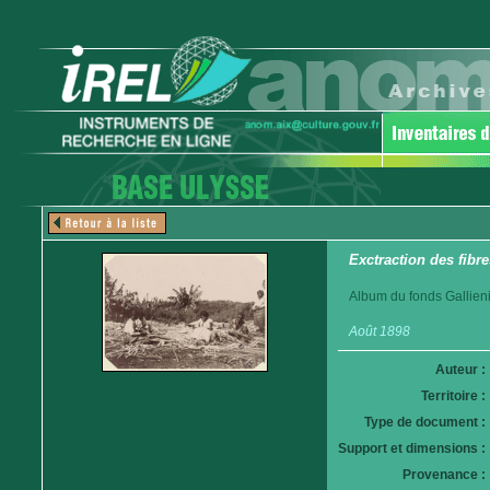
Exctraction des fibre
Album du fonds Gallieni
Août 1898
Auteur :
Territoire :
Type de document :
Support et dimensions :
Provenance :