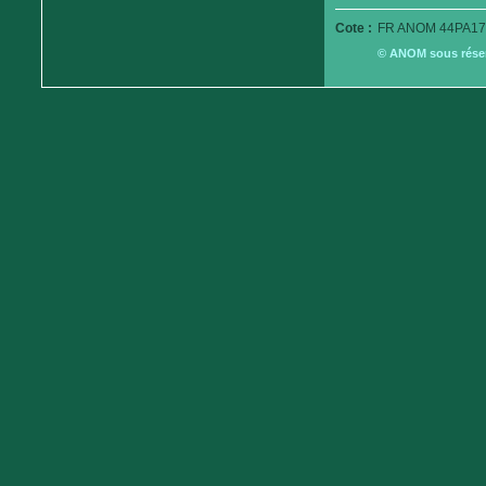
Cote :
FR ANOM 44PA179
© ANOM sous réserv