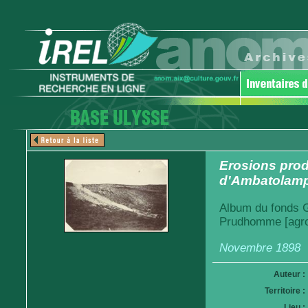
Erosions prod
d'Ambatolamp
Album du fonds Ga
Prudhomme [agro
Novembre 1898
Auteur :
Territoire :
Lieu :