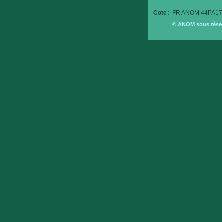
Cote :
FR ANOM 44PA179
© ANOM sous réserv