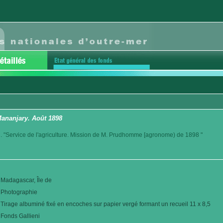
Mananjary. Août 1898
. "Service de l'agriculture. Mission de M. Prudhomme [agronome) de 1898 "
Madagascar, Île de
Photographie
Tirage albuminé fixé en encoches sur papier vergé formant un recueil 11 x 8,5
Fonds Gallieni