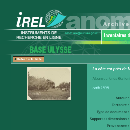
La côte est près de 
Album du fonds Gallieni
Août 1898
Auteur :
Territoire :
Type de document :
Support et dimensions :
Provenance :