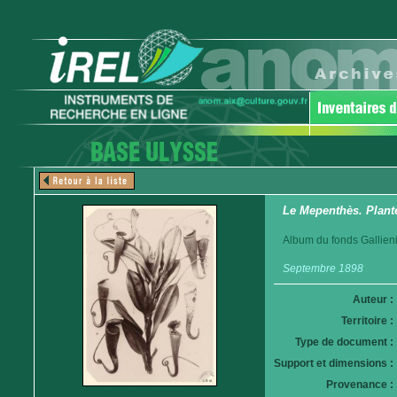
Le Mepenthès. Plant
Album du fonds Gallieni
Septembre 1898
Auteur :
Territoire :
Type de document :
Support et dimensions :
Provenance :