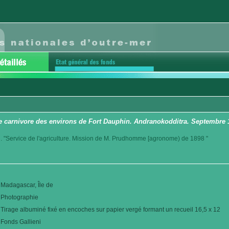
e carnivore des environs de Fort Dauphin. Andranokodditra. Septembre 
. "Service de l'agriculture. Mission de M. Prudhomme [agronome) de 1898 "
Madagascar, Île de
Photographie
Tirage albuminé fixé en encoches sur papier vergé formant un recueil 16,5 x 12
Fonds Gallieni