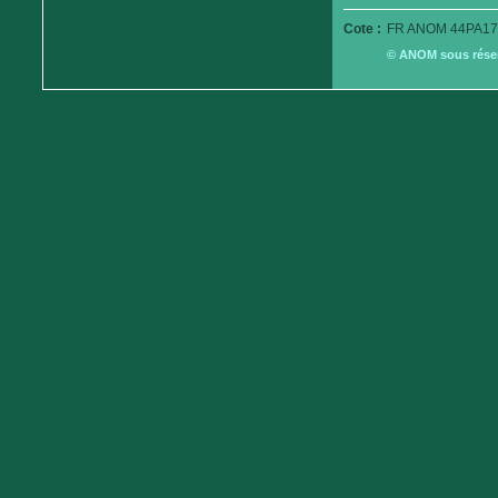
Cote :
FR ANOM 44PA179
© ANOM sous réserv