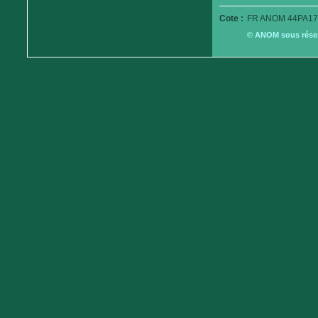
Cote :
FR ANOM 44PA179
© ANOM sous réserv