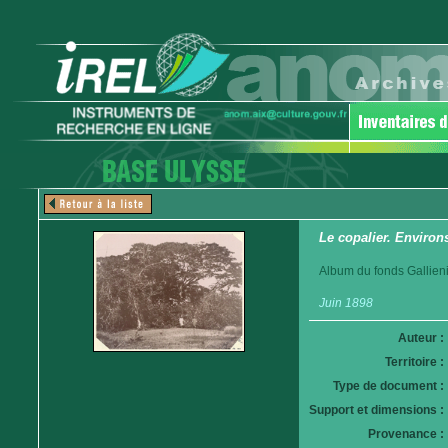
Le copalier. Environ
Album du fonds Gallieni
Juin 1898
Auteur :
Territoire :
Type de document :
Support et dimensions :
Provenance :