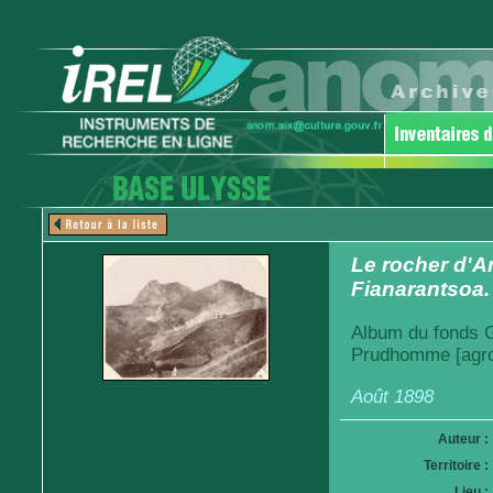
Le rocher d'A
Fianarantsoa.
Album du fonds Ga
Prudhomme [agro
Août 1898
Auteur :
Territoire :
Lieu :