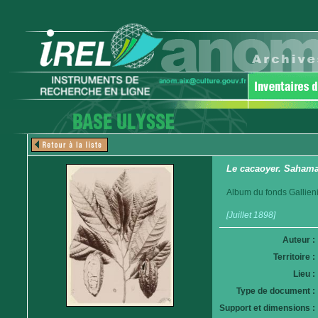
Le cacaoyer. Sahamar
Album du fonds Gallieni
[Juillet 1898]
Auteur :
Territoire :
Lieu :
Type de document :
Support et dimensions :