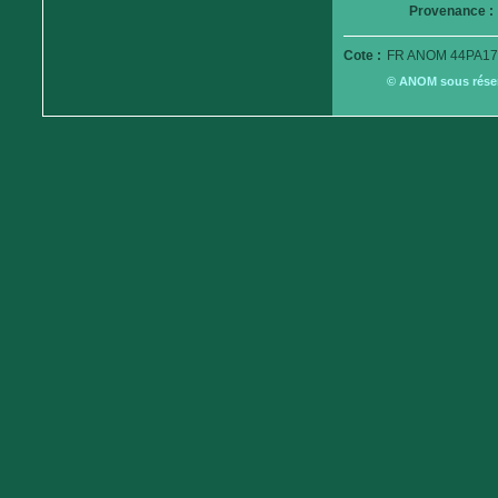
Provenance :
Cote :
FR ANOM 44PA179
© ANOM sous réserv