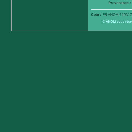
Provenance :
Cote :
FR ANOM 44PA17
© ANOM sous réserv