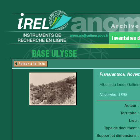
Fianarantsoa. Novem
Album du fonds Gallieni
Novembre 1898
Auteur :
Territoire :
Lieu :
Type de document :
Support et dimensions :