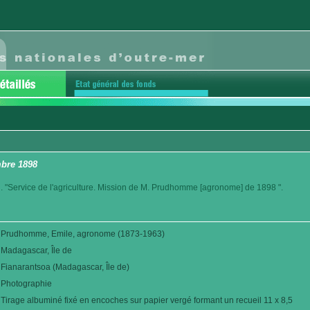
bre 1898
. "Service de l'agriculture. Mission de M. Prudhomme [agronome] de 1898 ".
Prudhomme, Emile, agronome (1873-1963)
Madagascar, Île de
Fianarantsoa (Madagascar, Île de)
Photographie
Tirage albuminé fixé en encoches sur papier vergé formant un recueil 11 x 8,5