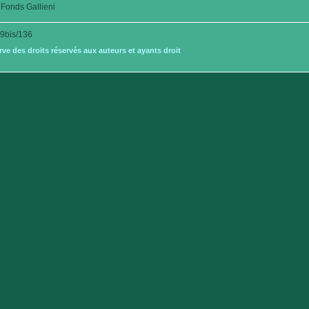
Fonds Gallieni
9bis/136
e des droits réservés aux auteurs et ayants droit