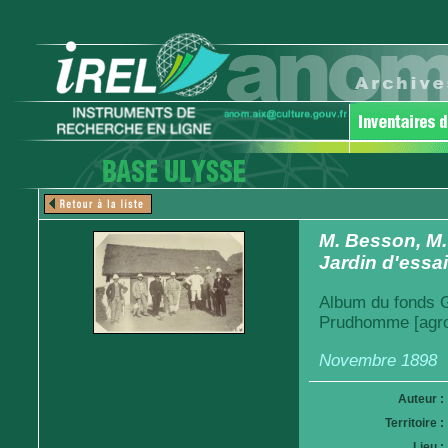
M. Besson, M.
Jardin d'essa
Album du fonds Ga
Prudhomme [agro
Novembre 1898
Auteur :
Territoire :
Lieu :