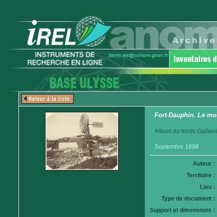
Fort-Dauphin. Le mo
Album du fonds Gallieni
Septembre 1898
Auteur :
Territoire :
Lieu :
Type de document :
Support et dimensions :