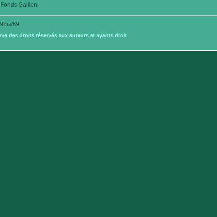
Fonds Gallieni
bis/69
e des droits réservés aux auteurs et ayants droit