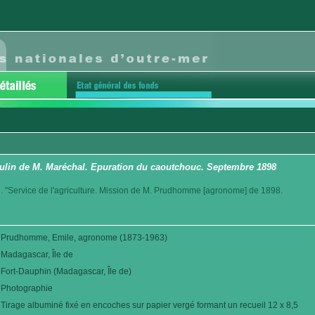
ulin de M. Maréchal. Epuration du caoutchouc. Septembre 1898
. "Service de l'agriculture. Mission de M. Prudhomme [agronome] de 1898.
Prudhomme, Emile, agronome (1873-1963)
Madagascar, Île de
Fort-Dauphin (Madagascar, Île de)
Photographie
Tirage albuminé fixé en encoches sur papier vergé formant un recueil 12 x 8,5