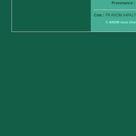
Provenance :
Cote :
FR ANOM 44PA179
© ANOM sous réserv