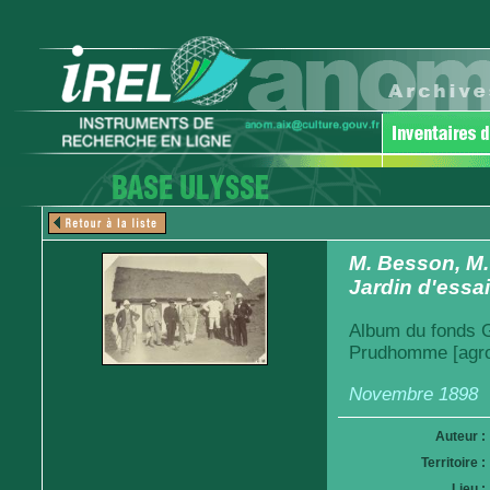
M. Besson, M.
Jardin d'essa
Album du fonds Ga
Prudhomme [agro
Novembre 1898
Auteur :
Territoire :
Lieu :