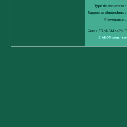
Type de document :
Support et dimensions :
Provenance :
Cote :
FR ANOM 44PA179
© ANOM sous réserv