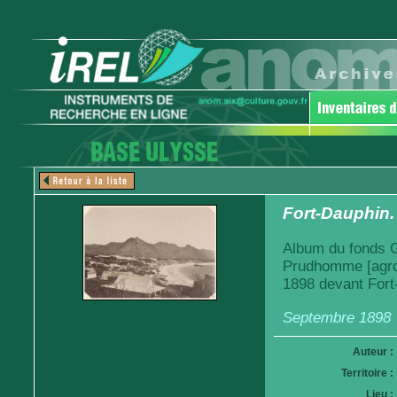
Fort-Dauphin.
Album du fonds Ga
Prudhomme [agro
1898 devant Fort
Septembre 1898
Auteur :
Territoire :
Lieu :