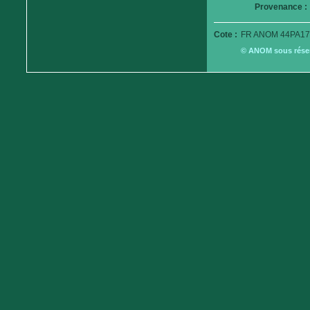
Provenance :
Cote :
FR ANOM 44PA17
© ANOM sous réserv