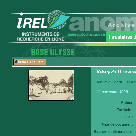
Kabary du 11 novemb
Album du fonds Gallieni
11 novembre 1898
Auteur :
Territoire :
Lieu :
Type de document :
Support et dimensions :